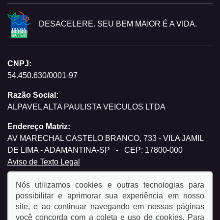
DESACELERE. SEU BEM MAIOR É A VIDA.
CNPJ:
54.450.630/0001-97
Razão Social:
ALPAVEL ALTA PAULISTA VEICULOS LTDA
Endereço Matriz:
AV MARECHAL CASTELO BRANCO, 733 - VILA JAMIL
DE LIMA - ADAMANTINA-SP
-
CEP: 17800-000
Aviso de Texto Legal
Nós utilizamos cookies e outras tecnologias para
possibilitar e aprimorar sua experiência em nosso
site, e ao continuar navegando em nossas páginas
você concorda com a coleta e uso de cookies. Para