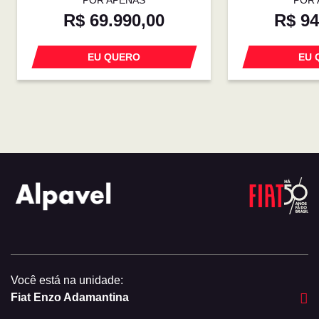
R$ 69.990,00
R$ 94
EU QUERO
EU 
Você está na unidade:
Fiat Enzo Adamantina