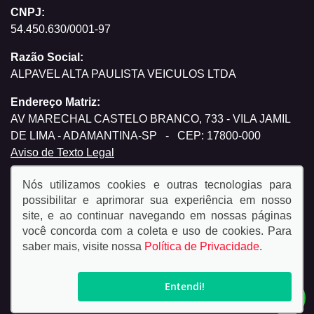
CNPJ:
54.450.630/0001-97
Razão Social:
ALPAVEL ALTA PAULISTA VEICULOS LTDA
Endereço Matriz:
AV MARECHAL CASTELO BRANCO, 733 - VILA JAMIL
DE LIMA - ADAMANTINA-SP
-
CEP: 17800-000
Aviso de Texto Legal
Nós utilizamos cookies e outras tecnologias para
possibilitar e aprimorar sua experiência em nosso
site, e ao continuar navegando em nossas páginas
você concorda com a coleta e uso de cookies. Para
© Copyright 2026
saber mais, visite nossa
Política de Privacidade
.
AutoForce - Todos os direitos reservados.
Política de
privacidade.
Entendi!