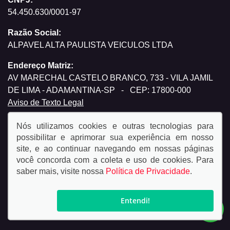
54.450.630/0001-97
Razão Social:
ALPAVEL ALTA PAULISTA VEICULOS LTDA
Endereço Matriz:
AV MARECHAL CASTELO BRANCO, 733 - VILA JAMIL
DE LIMA - ADAMANTINA-SP
-
CEP: 17800-000
Aviso de Texto Legal
Nós utilizamos cookies e outras tecnologias para
possibilitar e aprimorar sua experiência em nosso
site, e ao continuar navegando em nossas páginas
você concorda com a coleta e uso de cookies. Para
© Copyright 2026
saber mais, visite nossa
Política de Privacidade
.
AutoForce - Todos os direitos reservados.
Política de
privacidade.
Entendi!