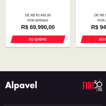
DE R$ 83.490,00
DE R$ 
POR APENAS
POR 
R$ 69.990,00
R$ 94
EU QUERO
EU 