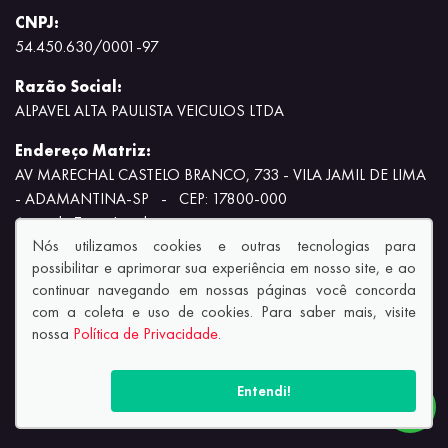
CNPJ:
54.450.630/0001-97
Razão Social:
ALPAVEL ALTA PAULISTA VEICULOS LTDA
Endereço Matriz:
AV MARECHAL CASTELO BRANCO, 733 - VILA JAMIL DE LIMA
- ADAMANTINA-SP
-
CEP: 17800-000
Aviso de Texto Legal
Nós utilizamos cookies e outras tecnologias para
possibilitar e aprimorar sua experiência em nosso site, e ao
continuar navegando em nossas páginas você concorda
com a coleta e uso de cookies. Para saber mais, visite
nossa
Política de Privacidade
.
© Copyright 2026
AutoForce - Todos os direitos reservados.
Política de privacidade.
Entendi!