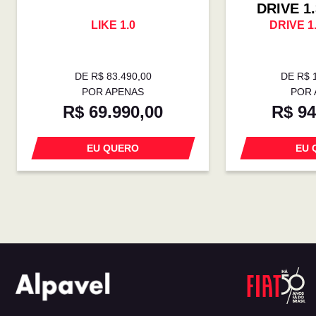
DRIVE 1
LIKE 1.0
DRIVE 1
DE R$ 83.490,00
DE R$ 
POR APENAS
POR 
R$ 69.990,00
R$ 94
EU QUERO
EU 