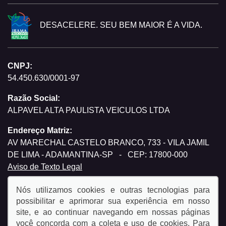
DESACELERE. SEU BEM MAIOR É A VIDA.
CNPJ:
54.450.630/0001-97
Razão Social:
ALPAVEL ALTA PAULISTA VEICULOS LTDA
Endereço Matriz:
AV MARECHAL CASTELO BRANCO, 733 - VILA JAMIL
DE LIMA - ADAMANTINA-SP
-
CEP: 17800-000
Aviso de Texto Legal
Nós utilizamos cookies e outras tecnologias para
possibilitar e aprimorar sua experiência em nosso
site, e ao continuar navegando em nossas páginas
você concorda com a coleta e uso de cookies. Para