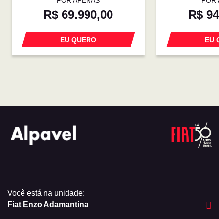
POR APENAS
POR 
R$ 69.990,00
R$ 94
EU QUERO
EU 
Você está na unidade:
Fiat Enzo Adamantina