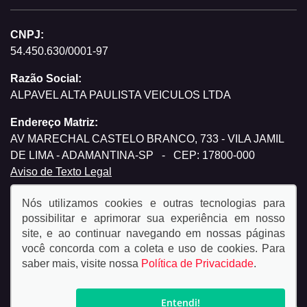
CNPJ:
54.450.630/0001-97
Razão Social:
ALPAVEL ALTA PAULISTA VEICULOS LTDA
Endereço Matriz:
AV MARECHAL CASTELO BRANCO, 733 - VILA JAMIL
DE LIMA - ADAMANTINA-SP
-
CEP: 17800-000
Aviso de Texto Legal
Nós utilizamos cookies e outras tecnologias para
possibilitar e aprimorar sua experiência em nosso
site, e ao continuar navegando em nossas páginas
você concorda com a coleta e uso de cookies. Para
© Copyright 2026
saber mais, visite nossa
Política de Privacidade
.
AutoForce - Todos os direitos reservados.
Política de
privacidade.
Entendi!