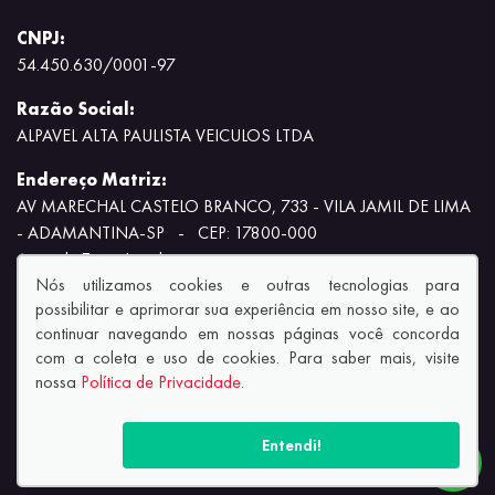
CNPJ:
54.450.630/0001-97
Razão Social:
ALPAVEL ALTA PAULISTA VEICULOS LTDA
Endereço Matriz:
AV MARECHAL CASTELO BRANCO, 733 - VILA JAMIL DE LIMA
- ADAMANTINA-SP
-
CEP: 17800-000
Aviso de Texto Legal
Nós utilizamos cookies e outras tecnologias para
possibilitar e aprimorar sua experiência em nosso site, e ao
continuar navegando em nossas páginas você concorda
com a coleta e uso de cookies. Para saber mais, visite
nossa
Política de Privacidade
.
© Copyright 2026
AutoForce - Todos os direitos reservados.
Política de privacidade.
Entendi!