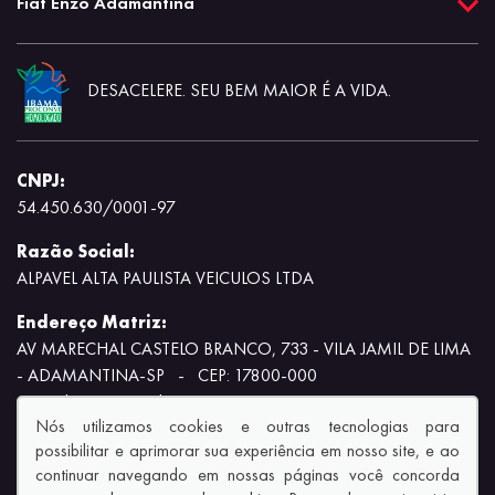
Fiat Enzo Adamantina
DESACELERE. SEU BEM MAIOR É A VIDA.
CNPJ:
54.450.630/0001-97
Razão Social:
ALPAVEL ALTA PAULISTA VEICULOS LTDA
Endereço Matriz:
AV MARECHAL CASTELO BRANCO, 733 - VILA JAMIL DE LIMA
- ADAMANTINA-SP
-
CEP: 17800-000
Aviso de Texto Legal
Nós utilizamos cookies e outras tecnologias para
possibilitar e aprimorar sua experiência em nosso site, e ao
continuar navegando em nossas páginas você concorda