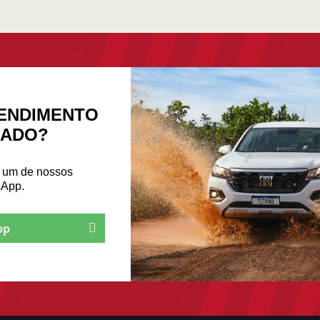
ENDIMENTO
ZADO?
m um de nossos
sApp.
pp