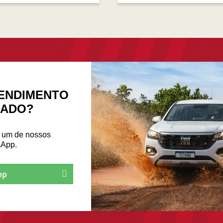
ENDIMENTO
ZADO?
m um de nossos
sApp.
pp