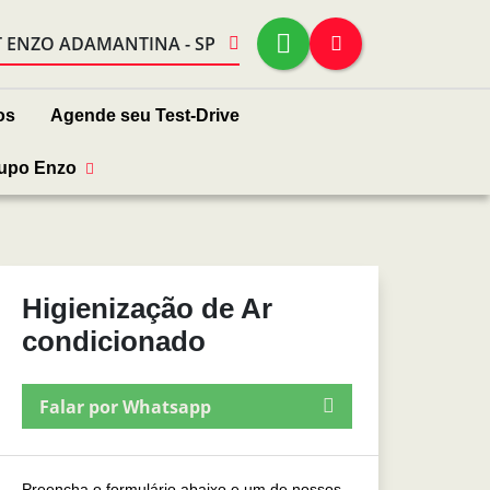
T ENZO ADAMANTINA - SP
os
Agende seu Test-Drive
upo Enzo
Higienização de Ar
condicionado
Falar por Whatsapp
Preencha o formulário abaixo e um de nossos