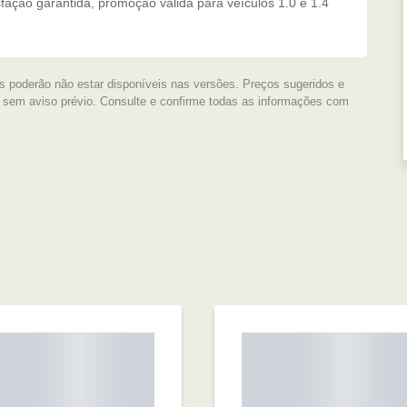
fação garantida, promoção valida para veículos 1.0 e 1.4
s poderão não estar disponíveis nas versões. Preços sugeridos e
s sem aviso prévio. Consulte e confirme todas as informações com