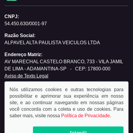
CNPJ:
54.450.630/0001-97
Razão Social:
ALPAVEL ALTA PAULISTA VEICULOS LTDA
Endereço Matriz:
AV MARECHAL CASTELO BRANCO, 733 - VILA JAMIL
DE LIMA - ADAMANTINA-SP
-
CEP: 17800-000
Aviso de Texto Legal
Nós utilizamos cookies e outras tecnologias para
possibilitar e aprimorar sua experiência em nosso
site, e ao continuar navegando em nossas páginas
você concorda com a coleta e uso de cookies. Para
© Copyright 2026
saber mais, visite nossa
Política de Privacidade
.
AutoForce - Todos os direitos reservados.
Política de
privacidade.
Entendi!